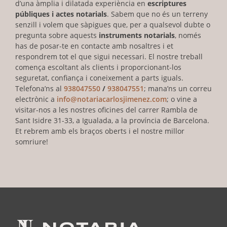
d’una àmplia i dilatada experiència en
escriptures
públiques i actes notarials
. Sabem que no és un terreny
senzill i volem que sàpigues que, per a qualsevol dubte o
pregunta sobre aquests
instruments notarials
, només
has de posar-te en contacte amb nosaltres i et
respondrem tot el que sigui necessari. El nostre treball
comença escoltant als clients i proporcionant-los
seguretat, confiança i coneixement a parts iguals.
Telefona’ns al
938047550
/
938047551
; mana’ns un correu
electrònic a
info@notariacarlosjimenez.com
; o vine a
visitar-nos a les nostres oficines del carrer Rambla de
Sant Isidre 31-33, a Igualada, a la província de Barcelona.
Et rebrem amb els braços oberts i el nostre millor
somriure!