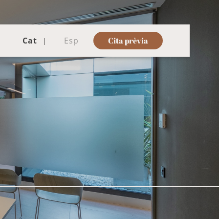
Cat
Esp
Cita prèvia