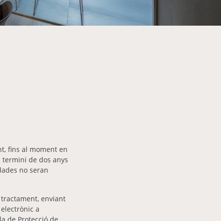
t, fins al moment en
n termini de dos anys
 dades no seran
al tractament, enviant
electrònic a
la de Protecció de