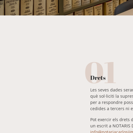
01
Drets
Les seves dades sera
què sol·liciti la sup
per a respondre possi
cedides a tercers ni 
Pot exercir els drets d
un escrit a NOTARIS 
info@notariacarlosj