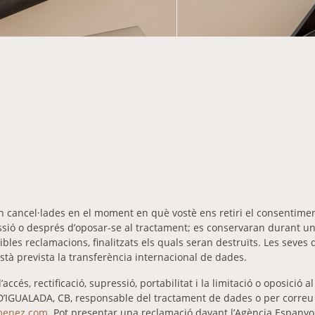
n cancel·lades en el moment en què vostè ens retiri el consentimen
ressió o després d’oposar-se al tractament; es conservaran durant u
bles reclamacions, finalitzats els quals seran destruïts. Les seves
està prevista la transferència internacional de dades.
’accés, rectificació, supressió, portabilitat i la limitació o oposició 
D’IGUALADA, CB, responsable del tractament de dades o per correu 
imenez.com
. Pot presentar una reclamació davant l’Agència Espanyo