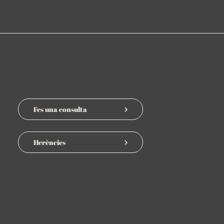
Fes una consulta
Herències