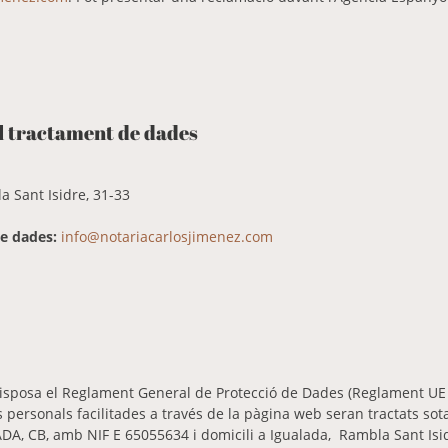
l tractament de dades
 Sant Isidre, 31-33
e dades:
info@notariacarlosjimenez.com
isposa el Reglament General de Protecció de Dades (Reglament UE 
s personals facilitades a través de la pàgina web seran tractats sota
A, CB, amb NIF E 65055634 i domicili a Igualada, Rambla Sant Isid