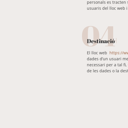
personals es tracten s
usuaris del lloc web 
04
Destinació
El lloc web
https://
dades d’un usuari men
necessari per a tal 
de les dades o la dest