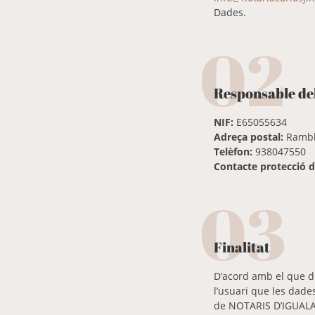
Dades.
02
Responsable de
NIF:
E65055634
Adreça postal:
Rambla
Telèfon:
938047550
Contacte protecció d
03
Finalitat
D’acord amb el que d
l’usuari que les dade
de NOTARIS D’IGUALAD