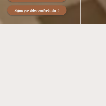
Signa per videoconferència
Des de 2005, fa ja quinze anys, a la Notaria Igualada
Rambla Jiménez-Calatayud oferim els nostres serveis
com a
notaris a Igualada
, amb vocació, coneixement i
professionalitat a parts iguals. Tant Carles Jiménez Fueyo
com Carles Calatayud Chollet, els nostres notaris,
ofereixen i posen a disposició dels clients la seva àmplia
i dilatada experiència en tota mena de serveis notarials:
herències, testaments, escriptures, intervenció de
pòlisses mercantils, expedició de testimonis…
Però el que podem fer per tu a la Notaria Igualada
Rambla Jiménez-Calatayud no acaba aquí. Comptem amb
un equip de 17 professionals altament qualificats,
experts en els diferents serveis notarials existents avui