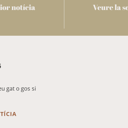
ior notícia
Veure la s
s
 gat o gos si
TÍCIA