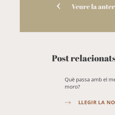
Veure la anter
Post relacionat
Què passa amb el meu
moro?
LLEGIR LA NO