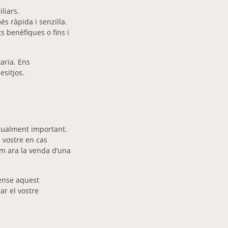
liars.
s ràpida i senzilla.
s benèfiques o fins i
aria. Ens
esitjos.
igualment important.
 vostre en cas
om ara la venda d’una
Sense aquest
ar el vostre