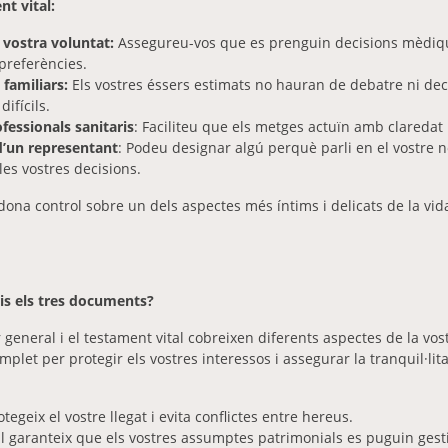
nt vital:
 vostra voluntat:
Assegureu-vos que es prenguin decisions mèdiq
 preferències.
 familiars:
Els vostres éssers estimats no hauran de debatre ni de
ifícils.
ofessionals sanitaris
: Faciliteu que els metges actuïn amb claredat 
un representant
: Podeu designar algú perquè parli en el vostre n
es vostres decisions.
na control sobre un dels aspectes més íntims i delicats de la vida:
is els tres documents?
 general i el testament vital cobreixen diferents aspectes de la vos
let per protegir els vostres interessos i assegurar la tranquil·lita
tegeix el vostre llegat i evita conflictes entre hereus.
l garanteix que els vostres assumptes patrimonials es puguin ges