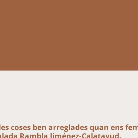
les coses ben arreglades quan ens fem
alada Rambla Jiménez-Calatayud.