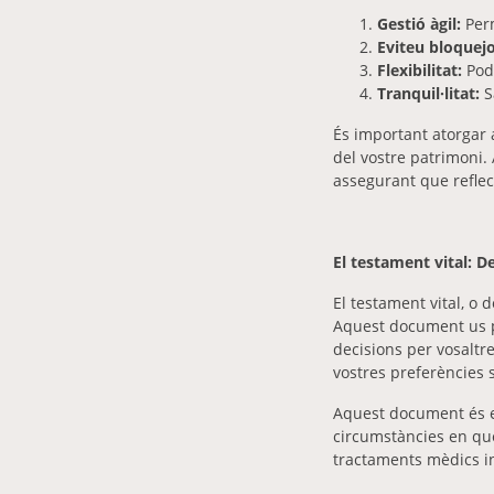
Gestió àgil:
Perm
Eviteu bloquej
Flexibilitat:
Pode
Tranquil·litat:
S
És important atorgar 
del vostre patrimoni. 
assegurant que reflect
El testament vital: D
El testament vital, o
Aquest document us p
decisions per vosaltre
vostres preferències 
Aquest document és es
circumstàncies en què
tractaments mèdics inv