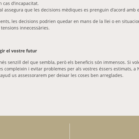
n cas d’incapacitat.
tal assegura que les decisions mèdiques es prenguin d’acord amb el
ts, les decisions podrien quedar en mans de la llei o en situacion
 tensions innecessàries.
ir el vostre futur
s més senzill del que sembla, però els beneficis són immensos. Si v
es compleixin i evitar problemes per als vostres éssers estimats, a
ayud us assessorarem per deixar les coses ben arreglades.