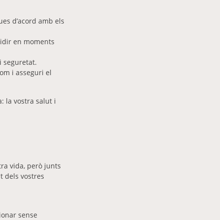
ues d’acord amb els
cidir en moments
i seguretat.
om i asseguri el
 la vostra salut i
tra vida, però junts
t dels vostres
tionar sense