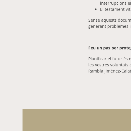
interrupcions e
El testament vi
Sense aquests documen
generant problemes i
Feu un pas per proteg
Planificar el futur é
les vostres voluntats 
Rambla Jiménez-Calat