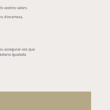
s vostres valors.
s d’incertesa,
oleu assegurar-vos que
 Notaria Igualada