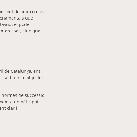
 permet decidir com es
 fonamentals que
tayud: el poder
interessos, sinó que
vil de Catalunya, ens
ns a diners o objectes
es normes de successió
iment automàtic pot
nt clar i