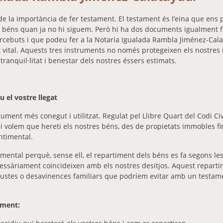
e la importància de fer testament. El testament és l’eina que ens
es béns quan ja no hi siguem. Però hi ha dos documents igualment
rcebuts i que podeu fer a la Notaria Igualada Rambla Jiménez-Cala
t vital. Aquests tres instruments no només protegeixen els nostres 
ranquil·litat i benestar dels nostres éssers estimats.
u el vostre llegat
ument més conegut i utilitzat. Regulat pel Llibre Quart del Codi Ci
i volem que hereti els nostres béns, des de propietats immobles fi
ntimental.
mental perquè, sense ell, el repartiment dels béns es fa segons l
essàriament coincideixen amb els nostres desitjos. Aquest repart
justes o desavinences familiars que podríem evitar amb un testame
ament: