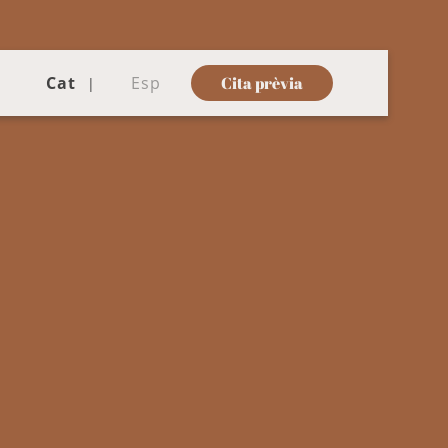
Cat
Esp
Cita prèvia