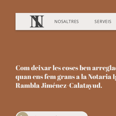
NOSALTRES
SERVEIS
Com deixar les coses ben arregla
quan ens fem grans a la Notaria 
Rambla Jiménez-Calatayud.