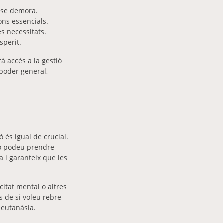
nse demora.
ions essencials.
es necessitats.
sperit.
à accés a la gestió
 poder general,
 és igual de crucial.
no podeu prendre
a i garanteix que les
itat mental o altres
 de si voleu rebre
a eutanàsia.