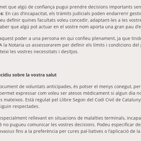
et que algú de confiança pugui prendre decisions importants se
os
: En cas d’incapacitat, els tràmits judicials poden endarrerir gest
u definir quines facultats voleu concedir, adaptant-les a les vostr
aber que algú pot actuar en el vostre nom aporta una gran pau d’e
aquest poder a una persona en qui confieu plenament, ja que tindr
A la Notaria us assessorarem per definir els límits i condicions del
eixi les vostres necessitats i desitjos.
ecidiu sobre la vostra salut
 document de voluntats anticipades, és potser el menys conegut, però
ermet expressar com voleu ser atesos mèdicament si algun dia 
s mateixos. Està regulat pel Llibre Segon del Codi Civil de Cataluny
siguin respectades.
pecialment rellevant en situacions de malalties terminals, incapac
 no pugueu comunicar les vostres decisions. Podeu especificar des
asius fins a la preferència per cures pal·liatives o l’aplicació de l