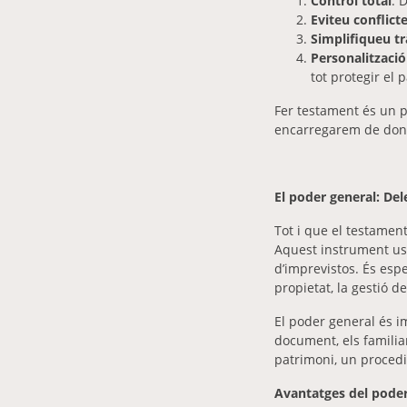
Control total
: 
Eviteu conflict
Simplifiqueu t
Personalització
tot protegir el
Fer testament és un p
encarregarem de donar-
El poder general: Del
Tot i que el testamen
Aquest instrument us 
d’imprevistos. És esp
propietat, la gestió 
El poder general és i
document, els familiar
patrimoni, un procedi
Avantatges del poder