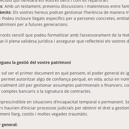
Decidiu qui heretarà els vostres béns i com es repartiran.
es
: Amb un testament, preveniu discussions i malentesos entre fami
ràmits
: Els vostres hereus podran gestionar l’herència de manera mé
: Podeu incloure llegats específics per a persones concretes, entitat
 patrimoni per a futures generacions.
rocés senzill que podeu formalitzar amb l’assessorament de la Not
li plena validesa jurídica i assegurar que reflecteixi els vostres d
egueu la gestió del vostre patrimoni
t sol ser el primer document en què pensem, el poder general és 
permet autoritzar algú de confiança perquè, en vida, actuï en nom
ecialment útil per gestionar assumptes patrimonials o financers, c
de comptes bancaris o la signatura de contractes.
mprescindible en situacions d’incapacitat temporal o permanent. 
s haurien d’iniciar processos judicials per obtenir el dret a gestion
ment llarg, costós i moltes vegades traumàtic.
 general: