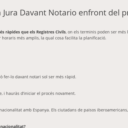
a Jura Davant Notario enfront del pr
és ràpides que els Registres Civils
, on els terminis poden ser més l
r horaris més amplis, la qual cosa facilita la planificació.
rò fer-lo davant notari sol ser més ràpid.
, i hauràs d’iniciar el procés novament.
nacionalitat amb Espanya. Els ciutadans de països iberoamericans, 
 nacionalitat?