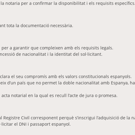
notaria per a confirmar la disponibilitat i els requisits específics
ant tota la documentació necessària.
 per a garantir que compleixen amb els requisits legals.
cessió de nacionalitat i la identitat del sol·licitant.
 declara el seu compromís amb els valors constitucionals espanyols.
cedeix d’un país que no permet la doble nacionalitat amb Espanya, h
 acta notarial en la qual es recull l’acte de jura o promesa.
al Registre Civil corresponent perquè s’inscrigui l’adquisició de la 
l·licitar el DNI i passaport espanyol.