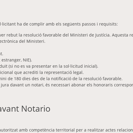
l·licitant ha de complir amb els següents passos i requisits:
r rebut la resolució favorable del Ministeri de Justícia. Aquesta re
ectrònica del Ministeri.
t.
 estranger, NIE).
duït (si no es va presentar en la sol·licitud inicial).
ional que acrediti la representació legal.
ini de 180 dies des de la notificació de la resolució favorable.
 jura davant un notari, és necessari abonar els honoraris correspo
avant Notario
 autoritzat amb competència territorial per a realitzar actes relacio