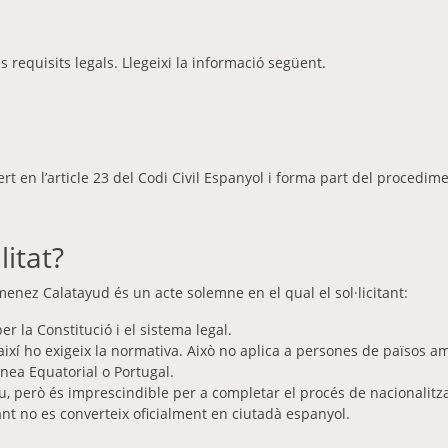
ls requisits legals. Llegeixi la informació següent.
ert en l’article 23 del Codi Civil Espanyol i forma part del procedim
litat?
imenez Calatayud és un acte solemne en el qual el sol·licitant:
per la Constitució i el sistema legal.
i així ho exigeix la normativa. Això no aplica a persones de països
inea Equatorial o Portugal.
iu, però és imprescindible per a completar el procés de nacionalitzac
citant no es converteix oficialment en ciutadà espanyol.