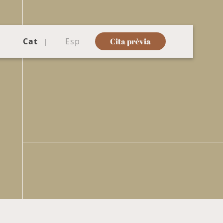
Cat
Esp
Cita prèvia