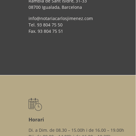
Rambla de Sant Isidre, 31-33
08700 Igualada, Barcelona
info@notariacarlosjimenez.com
Tel.
93 804 75 50
Fax.
93 804 75 51
Horari
Di. a Dim. de 08.30 – 15.00h i de 16.00 – 19.00h