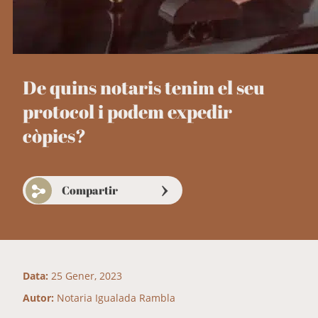
De quins notaris tenim el seu
protocol i podem expedir
còpies?
Compartir
Data:
25 Gener, 2023
Autor:
Notaria Igualada Rambla