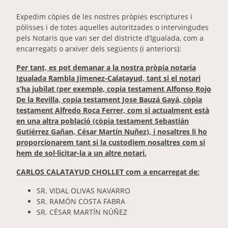
Expedim còpies de les nostres pròpies escriptures i
pòlisses i de totes aquelles autoritzades o intervingudes
pels Notaris que van ser del districte d’Igualada, com a
encarregats o arxiver dels següents (i anteriors):
Per tant, es pot demanar a la nostra pròpia notaria
Igualada Rambla Jimenez-Calatayud, tant si el notari
s’ha jubilat (per exemple, copia testament Alfonso Rojo
De la Revilla, copia testament Jose Bauzá Gayá, còpia
testament Alfredo Roca Ferrer, com si actualment està
en una altra població (còpia testament Sebastián
Gutiérrez Gañan, César Martín Nuñez), i nosaltres li ho
proporcionarem tant si la custodiem nosaltres com si
hem de sol·licitar-la a un altre notari.
CARLOS CALATAYUD CHOLLET com a encarregat de:
SR. VIDAL OLIVAS NAVARRO
SR. RAMÓN COSTA FABRA
SR. CÉSAR MARTÍN NÚÑEZ