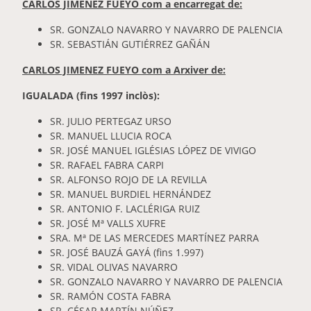
CARLOS JIMENEZ FUEYO com a encarregat de:
SR. GONZALO NAVARRO Y NAVARRO DE PALENCIA
SR. SEBASTIÁN GUTIÉRREZ GAÑÁN
CARLOS JIMENEZ FUEYO com a Arxiver de:
IGUALADA (fins 1997 inclòs):
SR. JULIO PERTEGAZ URSO
SR. MANUEL LLUCIA ROCA
SR. JOSÉ MANUEL IGLÉSIAS LÓPEZ DE VIVIGO
SR. RAFAEL FABRA CARPI
SR. ALFONSO ROJO DE LA REVILLA
SR. MANUEL BURDIEL HERNÁNDEZ
SR. ANTONIO F. LACLÉRIGA RUIZ
SR. JOSÉ Mª VALLS XUFRE
SRA. Mª DE LAS MERCEDES MARTÍNEZ PARRA
SR. JOSÉ BAUZÁ GAYÁ (fins 1.997)
SR. VIDAL OLIVAS NAVARRO
SR. GONZALO NAVARRO Y NAVARRO DE PALENCIA
SR. RAMÓN COSTA FABRA
SR. CÉSAR MARTÍN NÚÑEZ