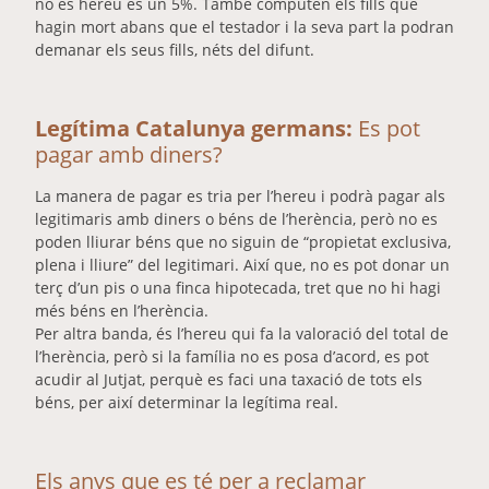
no és hereu és un 5%. També computen els fills que
hagin mort abans que el testador i la seva part la podran
demanar els seus fills, néts del difunt.
Legítima Catalunya germans:
Es pot
pagar amb diners?
La manera de pagar es tria per l’hereu i podrà pagar als
legitimaris amb diners o béns de l’herència, però no es
poden lliurar béns que no siguin de “propietat exclusiva,
plena i lliure” del legitimari. Així que, no es pot donar un
terç d’un pis o una finca hipotecada, tret que no hi hagi
més béns en l’herència.
Per altra banda, és l’hereu qui fa la valoració del total de
l’herència, però si la família no es posa d’acord, es pot
acudir al Jutjat, perquè es faci una taxació de tots els
béns, per així determinar la legítima real.
Els anys que es té per a reclamar