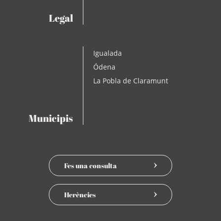
Legal
Igualada
Ódena
La Pobla de Claramunt
Municipis
Fes una consulta
Herències