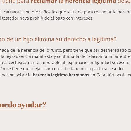
 tiene para
reclamar la herencia legítima
desde
l causante, son diez años los que se tiene para reclamar la herenc
el testador haya prohibido el pago con intereses.
n de un hijo elimina su derecho a legítima?
nada de la herencia del difunto, pero tiene que ser desheredado 
la ley (ausencia manifiesta y continuada de relación familiar entre 
ausa exclusivamente imputable al legitimario, indignidad sucesoria,
ién se tiene que dejar claro en el testamento o pacto sucesorio.
rmación sobre la
herencia legítima hermanos
en Cataluña ponte e
puedo ayudar?