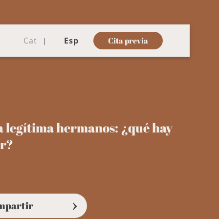
Cat
Esp
Cita previa
 legítima hermanos: ¿qué hay
er?
mpartir