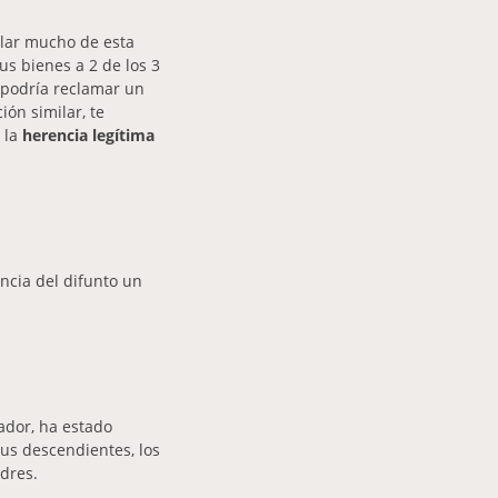
blar mucho de esta
us bienes a 2 de los 3
o podría reclamar un
ón similar, te
 la
herencia legítima
encia del difunto un
tador, ha estado
us descendientes, los
adres.