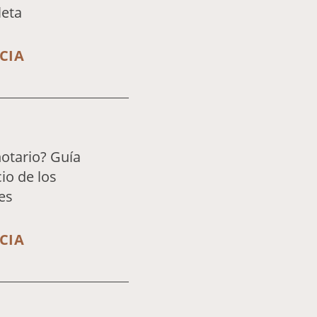
leta
CIA
notario? Guía
io de los
es
CIA