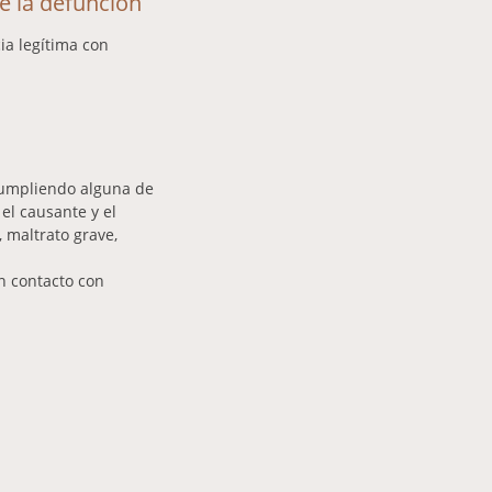
 la defunción
ia legítima con
cumpliendo alguna de
el causante y el
 maltrato grave,
n contacto con