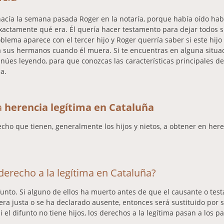
hacía la semana pasada Roger en la notaría, porque había oído ha
xactamente qué era. Él quería hacer testamento para dejar todos s
roblema aparece con el tercer hijo y Roger querría saber si este hij
 sus hermanos cuando él muera. Si te encuentras en alguna situaci
úes leyendo, para que conozcas las características principales de
a.
a
herencia legítima en Cataluña
echo que tienen, generalmente los hijos y nietos, a obtener en her
 derecho a la legítima en Cataluña?
ifunto. Si alguno de ellos ha muerto antes de que el causante o tes
a justa o se ha declarado ausente, entonces será sustituido por s
i el difunto no tiene hijos, los derechos a la legítima pasan a los p