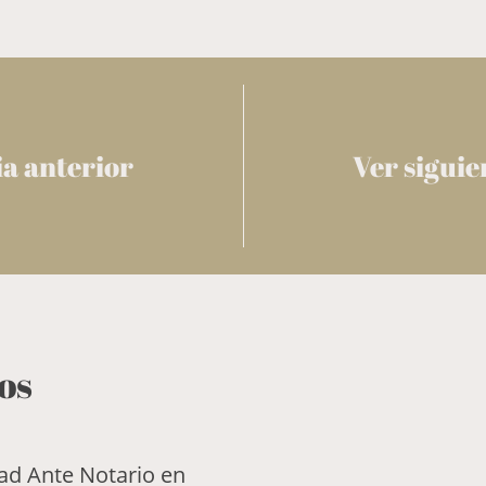
ia anterior
Ver siguie
os
dad Ante Notario en