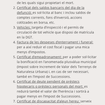
de les quals sigui propietari el mort.
Certificat dels saldos bancaris del dia de la
defunció:
es sol·licita al banc i inclou saldos de
comptes corrents, fons d’inversió, accions
cotitzades en borsa, etc.
Vehicles:
targeta d’inspecció i el permís de
circulació de tot vehicle que disposi de matrícula
en la DGT.
Factura de les despeses d’enterrament i funeral:
per a així reduir el cost fiscal i pagar una mica
menys d’impostos.
Certificat d’empadronament:
per a poder sol·licitar
la bonificació en l’anomenada plusvàlua municipal
(Impost sobre Increment de Valor dels Terrenys de
Naturalesa Urbana) i, en cas de ser necessari,
també en l’Impost de Successions.
Certificat de deute pendent de préstecs
hipotecaris o préstecs personals del mort:
es
reduirà també el valor de l’herència i sortirà a
pagar menys en l’Impost de Successions.
Certificat de discapacitat d’algun hereu:
serveix