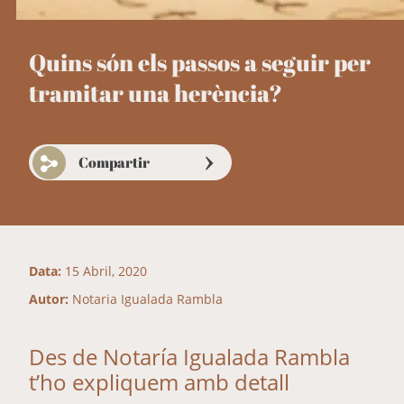
Quins són els passos a seguir per
tramitar una herència?
Compartir
Data:
15 Abril, 2020
Autor:
Notaria Igualada Rambla
Des de Notaría Igualada Rambla
t’ho expliquem amb detall