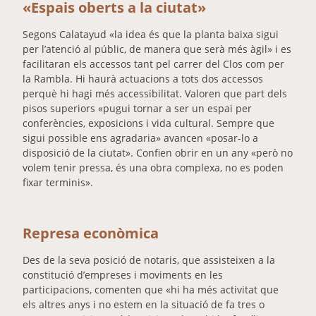
«Espais oberts a la ciutat»
Segons Calatayud «la idea és que la planta baixa sigui
per l’atenció al públic, de manera que serà més àgil» i es
facilitaran els accessos tant pel carrer del Clos com per
la Rambla. Hi haurà actuacions a tots dos accessos
perquè hi hagi més accessibilitat. Valoren que part dels
pisos superiors «pugui tornar a ser un espai per
conferències, exposicions i vida cultural. Sempre que
sigui possible ens agradaria» avancen «posar-lo a
disposició de la ciutat». Confien obrir en un any «però no
volem tenir pressa, és una obra complexa, no es poden
fixar terminis».
Represa econòmica
Des de la seva posició de notaris, que assisteixen a la
constitució d’empreses i moviments en les
participacions, comenten que «hi ha més activitat que
els altres anys i no estem en la situació de fa tres o