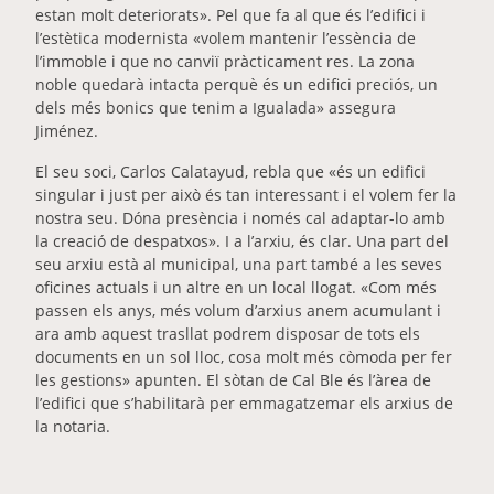
estan molt deteriorats». Pel que fa al que és l’edifici i
l’estètica modernista «volem mantenir l’essència de
l’immoble i que no canviï pràcticament res. La zona
noble quedarà intacta perquè és un edifici preciós, un
dels més bonics que tenim a Igualada» assegura
Jiménez.
El seu soci, Carlos Calatayud, rebla que «és un edifici
singular i just per això és tan interessant i el volem fer la
nostra seu. Dóna presència i només cal adaptar-lo amb
la creació de despatxos». I a l’arxiu, és clar. Una part del
seu arxiu està al municipal, una part també a les seves
oficines actuals i un altre en un local llogat. «Com més
passen els anys, més volum d’arxius anem acumulant i
ara amb aquest trasllat podrem disposar de tots els
documents en un sol lloc, cosa molt més còmoda per fer
les gestions» apunten. El sòtan de Cal Ble és l’àrea de
l’edifici que s’habilitarà per emmagatzemar els arxius de
la notaria.