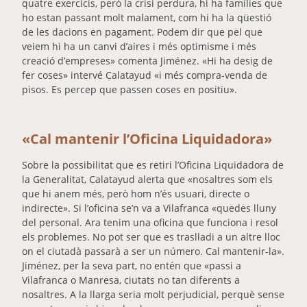
quatre exercicis, però la crisi perdura, hi ha famílies que
ho estan passant molt malament, com hi ha la qüestió
de les dacions en pagament. Podem dir que pel que
veiem hi ha un canvi d’aires i més optimisme i més
creació d’empreses» comenta Jiménez. «Hi ha desig de
fer coses» intervé Calatayud «i més compra-venda de
pisos. Es percep que passen coses en positiu».
«Cal mantenir l’Oficina Liquidadora»
Sobre la possibilitat que es retiri l’Oficina Liquidadora de
la Generalitat, Calatayud alerta que «nosaltres som els
que hi anem més, però hom n’és usuari, directe o
indirecte». Si l’oficina se’n va a Vilafranca «quedes lluny
del personal. Ara tenim una oficina que funciona i resol
els problemes. No pot ser que es traslladi a un altre lloc
on el ciutadà passarà a ser un número. Cal mantenir-la».
Jiménez, per la seva part, no entén que «passi a
Vilafranca o Manresa, ciutats no tan diferents a
nosaltres. A la llarga seria molt perjudicial, perquè sense