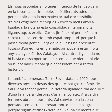
Els nous propietaris no tenen intenció de fer cap canvi
en la fesomia de l’immoble, sinó diferents adequacions
per complir amb la normativa actual d’accessibilitat i
d’altres exigències tècniques. «Portem molts anys a
Igualada, la notaria està consolidada i tenim molts
lligams aquí», explica Carlos Jiménez, «i per això hem
cercat un lloc cèntric, amb espai, amplitud, perquè hi
passa molta gent al llarg del dia. Se’ns ha presentat
l’ocasió d’un edifici emblemàtic on podem estar molts
anys» afegeix Carlos Calatayud. Al centre d’Igualada no
hi havia massa oportunitats «com la que oferia Cal Ble,
on hi pot haver l’espai que necessitem per a l’arxiu
històric».
La també anomenada Torre Boyer data de 1920 i porta
diversos anys en desús des que l’espai gastronòmic de
Cal Ble va tancar portes. La Notaria Igualada l’ha adquirit
d’una financera «després d’una negociació. Ara caldrà
fer unes obres importants. Cal canviar tota la zona
pensada com a cuina i restaurant, que és molt gran,
perquè siguin oficines» detallen i «hi ha elements que