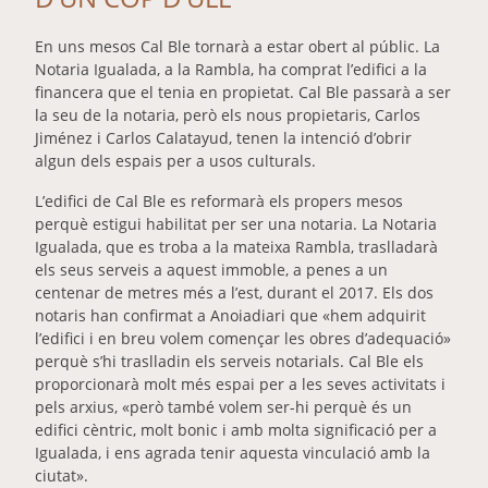
En uns mesos Cal Ble tornarà a estar obert al públic. La
Notaria Igualada, a la Rambla, ha comprat l’edifici a la
financera que el tenia en propietat. Cal Ble passarà a ser
la seu de la notaria, però els nous propietaris, Carlos
Jiménez i Carlos Calatayud, tenen la intenció d’obrir
algun dels espais per a usos culturals.
L’edifici de Cal Ble es reformarà els propers mesos
perquè estigui habilitat per ser una notaria. La Notaria
Igualada, que es troba a la mateixa Rambla, traslladarà
els seus serveis a aquest immoble, a penes a un
centenar de metres més a l’est, durant el 2017. Els dos
notaris han confirmat a Anoiadiari que «hem adquirit
l’edifici i en breu volem començar les obres d’adequació»
perquè s’hi traslladin els serveis notarials. Cal Ble els
proporcionarà molt més espai per a les seves activitats i
pels arxius, «però també volem ser-hi perquè és un
edifici cèntric, molt bonic i amb molta significació per a
Igualada, i ens agrada tenir aquesta vinculació amb la
ciutat».