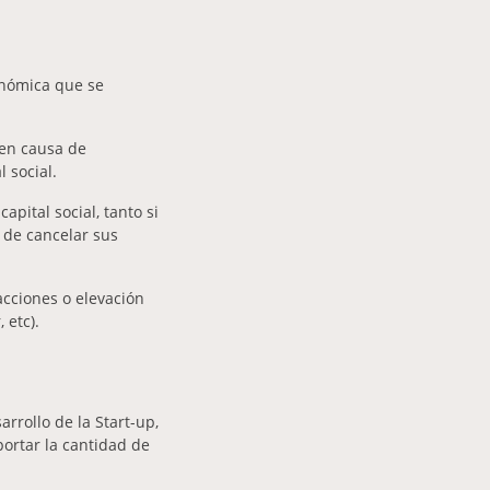
onómica que se
 en causa de
 social.
pital social, tanto si
 de cancelar sus
acciones o elevación
 etc).
rrollo de la Start-up,
portar la cantidad de