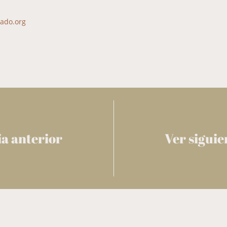
iado.org
ia anterior
Ver siguie