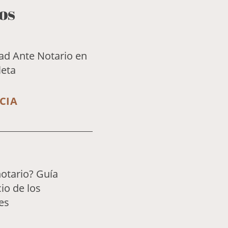
os
dad Ante Notario en
leta
CIA
notario? Guía
io de los
es