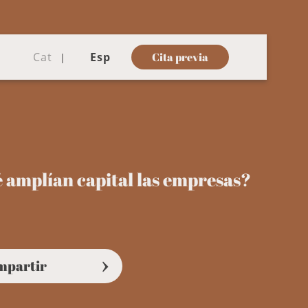
Cat
Esp
Cita previa
 amplían capital las empresas?
mpartir