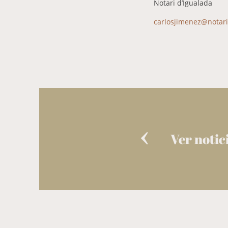
Notari d’Igualada
carlosjimenez@notar
Ver notic