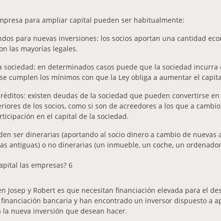
mpresa para ampliar capital pueden ser habitualmente:
ndos para nuevas inversiones: los socios aportan una cantidad ec
on las mayorías legales.
la sociedad: en determinados casos puede que la sociedad incurra
o se cumplen los mínimos con que la Ley obliga a aumentar el capital
éditos: existen deudas de la sociedad que pueden convertirse en ca
riores de los socios, como si son de acreedores a los que a cambio
ticipación en el capital de la sociedad.
en ser dinerarias (aportando al socio dinero a cambio de nuevas 
las antiguas) o no dinerarias (un inmueble, un coche, un ordenador,
n Josep y Robert es que necesitan financiación elevada para el desa
 financiación bancaria y han encontrado un inversor dispuesto a a
a la nueva inversión que desean hacer.