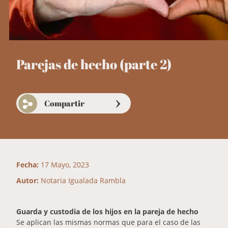
Parejas de hecho (parte 2)
Compartir
Fecha:
17 Mayo, 2023
Autor:
Notaria Igualada Rambla
Guarda y custodia de los hijos en la pareja de hecho
Se aplican las mismas normas que para el caso de las