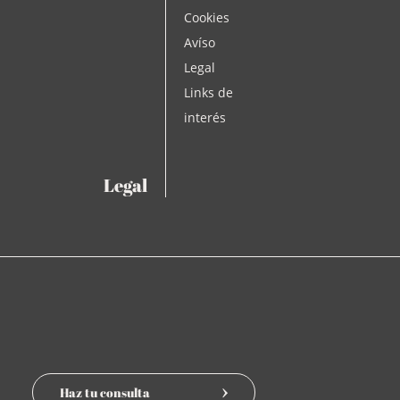
Cookies
Avíso
Calatayud
Legal
Links de
interés
Legal
Haz tu consulta