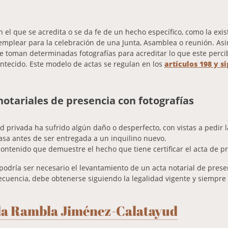
el que se acredita o se da fe de un hecho específico, como la exis
mplear para la celebración de una Junta, Asamblea o reunión. Asim
se toman determinadas fotografías para acreditar lo que este perc
ontecido. Este modelo de actas s
e regulan en los
artículos 198 y s
notariales de presencia con fotografías
 privada ha sufrido algún daño o desperfecto, con vistas a pedir 
casa antes de ser entregada a un inquilino nuevo.
contenido que demuestre el hecho que tiene certificar el acta de p
 podría ser necesario el levantamiento de un acta notarial de prese
ecuencia, debe obtenerse siguiendo la legalidad vigente y siempre
ada Rambla Jiménez-Calatayud