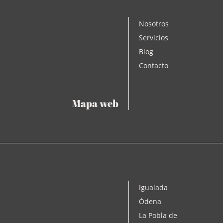
Nosotros
on Notaria Igualada Rambla Jiménez-
Servicios
Blog
Contacto
Mapa web
Igualada
Ódena
La Pobla de