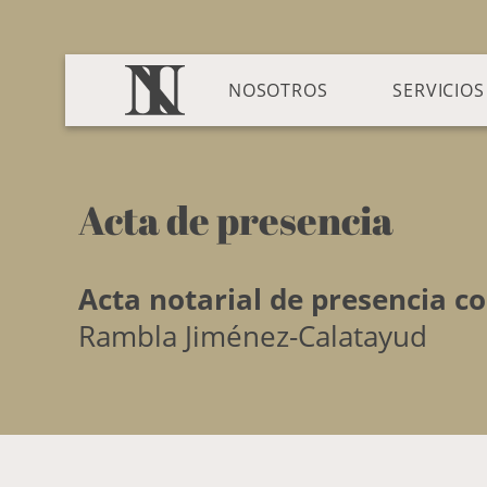
NOSOTROS
SERVICIOS
Acta de presencia
Acta notarial de presencia co
Rambla Jiménez-Calatayud