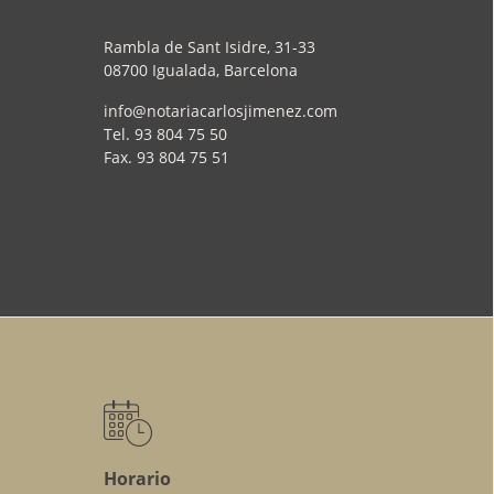
esta web.
Rambla de Sant Isidre, 31-33
Contacta c
08700 Igualada, Barcelona
info@notariacarlosjimenez.com
Tel.
93 804 75 50
Fax.
93 804 75 51
Horario