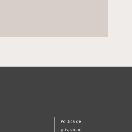
rafías, ponte
comarca de l’Anoia,
suelen ser procesos
oremos de una forma
romiso alguno.
Politica de
ue encontrarás en
privacidad